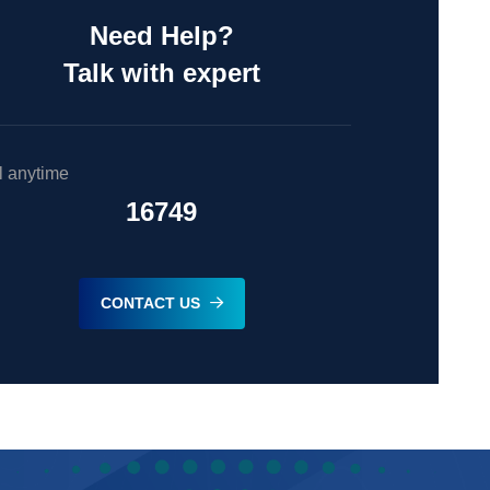
Need Help?
Talk with expert
l anytime
16749
CONTACT US