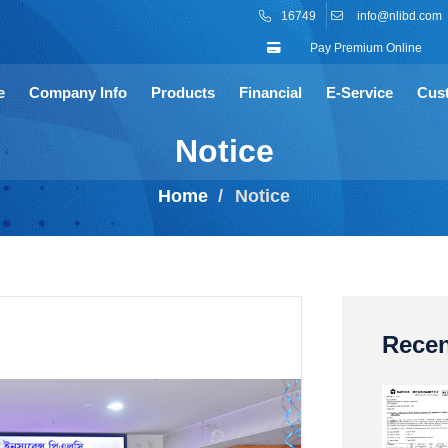
16749
info@nlibd.com
Pay Premium Online
e
Company Info
Products
Financial
E-Service
Cus
Notice
Home
Notice
Recen