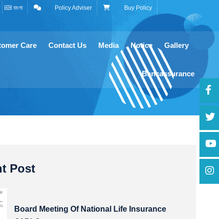
বাংলা
Policy Adviser
Buy Policy
tomer Care
Contact Us
Media
Notice
Gallery
Bancassurance
t Post
Board Meeting Of National Life Insurance